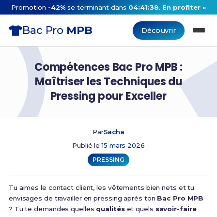
Promotion
-42%
se terminant dans
04:41:37
.
En profiter »
Bac Pro
MPB
Découvrir
Compétences Bac Pro MPB :
Maîtriser les Techniques du
Pressing pour Exceller
Par
Sacha
Publié le
15 mars 2026
PRESSING
Tu aimes le contact client, les vêtements bien nets et tu
envisages de travailler en pressing après ton
Bac Pro MPB
? Tu te demandes quelles
qualités
et quels
savoir-faire