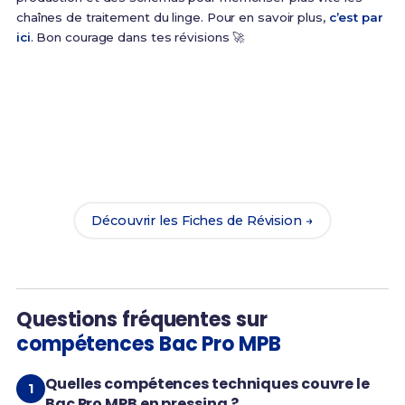
chaînes de traitement du linge. Pour en savoir plus,
c’est par
ici
. Bon courage dans tes révisions 🚀
Prêt(e) à réussir ton examen ?
Révise efficacement avec nos
216 Fiches de
Révision
pour le Bac Pro MPB et maximise tes
chances de réussite !
Découvrir les Fiches de Révision →
Questions fréquentes sur
compétences Bac Pro MPB
Quelles compétences techniques couvre le
Bac Pro MPB en pressing ?