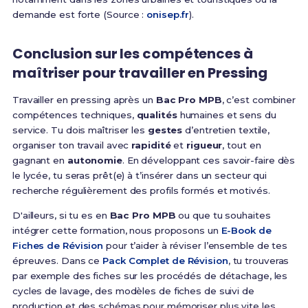
demande est forte (Source :
onisep.fr
).
Conclusion sur les compétences à
maîtriser pour travailler en Pressing
Travailler en pressing après un
Bac Pro MPB
, c’est combiner
compétences techniques,
qualités
humaines et sens du
service. Tu dois maîtriser les
gestes
d’entretien textile,
organiser ton travail avec
rapidité
et
rigueur
, tout en
gagnant en
autonomie
. En développant ces savoir-faire dès
le lycée, tu seras prêt(e) à t’insérer dans un secteur qui
recherche régulièrement des profils formés et motivés.
D'ailleurs, si tu es en
Bac Pro MPB
ou que tu souhaites
intégrer cette formation, nous proposons un
E-Book de
Fiches de Révision
pour t’aider à réviser l’ensemble de tes
épreuves. Dans ce
Pack Complet de Révision
, tu trouveras
par exemple des fiches sur les procédés de détachage, les
cycles de lavage, des modèles de fiches de suivi de
production et des schémas pour mémoriser plus vite les