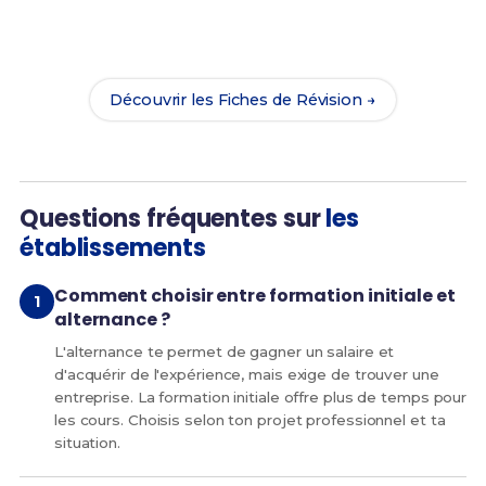
Maintenant, prépare-toi à réussir ton Bac Pro MPB
avec nos
216 Fiches de Révision
. Le meilleur moyen
d'arriver prêt(e) dès la rentrée !
Découvrir les Fiches de Révision →
Questions fréquentes sur
les
établissements
Comment choisir entre formation initiale et
alternance ?
L'alternance te permet de gagner un salaire et
d'acquérir de l'expérience, mais exige de trouver une
entreprise. La formation initiale offre plus de temps pour
les cours. Choisis selon ton projet professionnel et ta
situation.