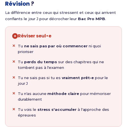
Révision
?
La différence entre ceux qui stressent et ceux qui arrivent
confiants le jour J pour décrocher leur
Bac Pro MPB
.
Réviser seul•e
Tu
ne sais pas par où commencer
ni quoi
prioriser
Tu
perds du temps
sur des chapitres qui ne
tombent pas à l'examen
Tu ne sais pas si tu es
vraiment prêt•e
pour le
jour J
Tu n'as aucune
méthode claire
pour mémoriser
durablement
Tu vois le
stress s'accumuler
à l'approche des
épreuves