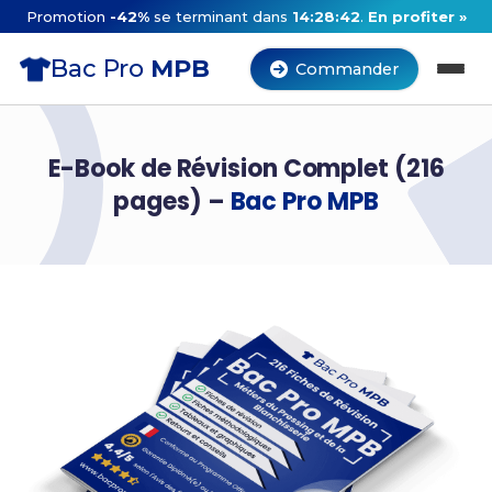
Promotion
-42%
se terminant dans
14:28:41
.
En profiter »
Bac Pro
MPB
Commander
E-Book de Révision Complet (216
pages) –
Bac Pro MPB