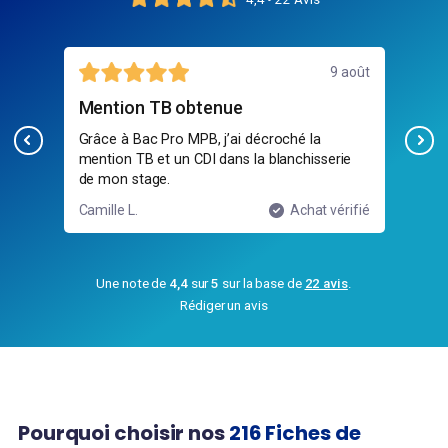
illet
9 août
Mention TB obtenue
bo
es
Grâce à Bac Pro MPB, j’ai décroché la
Les
mention TB et un CDI dans la blanchisserie
de 
de mon stage.
sta
ifié
Camille L.
Achat vérifié
Ima
Une note de
4,4
sur
5
sur la base de
22 avis
.
Rédiger un avis
Pourquoi choisir nos
216 Fiches de