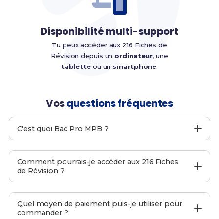
Disponibilité multi-support
Tu peux accéder aux 216 Fiches de
Révision depuis un
ordinateur
, une
tablette
ou un
smartphone
.
Vos
questions fréquentes
C'est quoi Bac Pro MPB ?
Bac Pro MPB
est un site web proposant
216 Fiches de
Révision
pour le
Bac Pro MPB
afin de t'aider à préparer
Comment pourrais-je accéder aux 216 Fiches
ton examen final.
de Révision ?
C'est moi-même, Alice et mon équipe qui l'avons
développé. Nous accordons une importance capitale à
Pendant le passage de ta commande, entre ton
la
simplicité
et à
l'efficacité
de nos
216 Fiches de
adresse email
principale.
Quel moyen de paiement puis-je utiliser pour
Révision
afin que tu puisses te préparer aux examens
commander ?
Une fois ta commande passée, tu recevras
de manière optimisée.