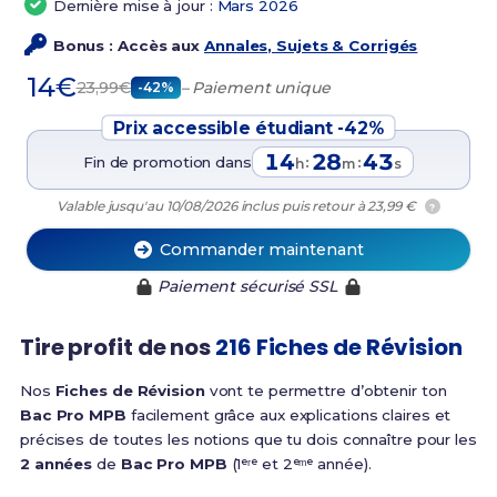
Dernière mise à jour :
Mars 2026
Bonus : Accès aux
Annales, Sujets & Corrigés
14€
23,99€
– Paiement unique
-42%
Prix accessible étudiant -42%
14
28
42
Fin de promotion dans
:
:
h
m
s
Valable jusqu'au 10/08/2026 inclus puis retour à 23,99 €
?
Commander maintenant
Paiement sécurisé SSL
Tire profit de nos
216 Fiches de Révision
Nos
Fiches de Révision
vont te permettre d’obtenir ton
Bac Pro MPB
facilement grâce aux explications claires et
précises de toutes les notions que tu dois connaître pour les
2 années
de
Bac Pro MPB
(1ᵉʳᵉ et 2ᵉᵐᵉ année).