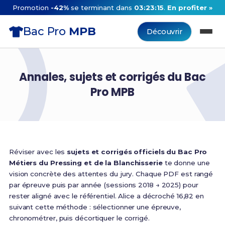
Promotion
-42%
se terminant dans
03:23:14
.
En profiter »
Bac Pro
MPB
Découvrir
Annales, sujets et corrigés du Bac
Pro MPB
Réviser avec les
sujets et corrigés officiels du Bac Pro
Métiers du Pressing et de la Blanchisserie
te donne une
vision concrète des attentes du jury. Chaque PDF est rangé
par épreuve puis par année (sessions 2018 → 2025) pour
rester aligné avec le référentiel. Alice a décroché 16,82 en
suivant cette méthode : sélectionner une épreuve,
chronométrer, puis décortiquer le corrigé.