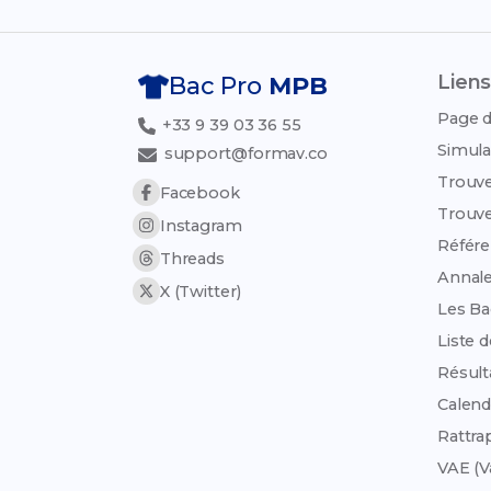
Liens
Bac Pro
MPB
Page d
+33 9 39 03 36 55
Simula
support@formav.co
Trouve
Facebook
Trouve
Instagram
Référen
Threads
Annale
X (Twitter)
Les Ba
Liste 
Résult
Calend
Rattra
VAE (V